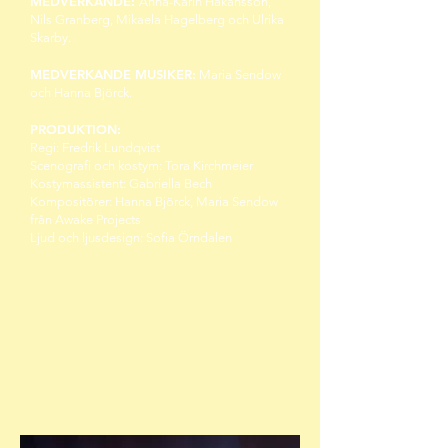
MEDVERKANDE:
Anna-Karin Håkansson,
Nils Granberg, Mikaela Hagelberg och Ulrika
Skarby.
MEDVERKANDE MUSIKER:
Maria Sendow
och Hanna Björck.
PRODUKTION:
Regi: Fredrik Lundqvist
Scenografi och kostym: Tora Kirchmeier
Kostymassistent: Gabriella Bech
Kompositörer: Hanna Björck, Maria Sendow
från Awake Projects
Ljud och ljusdesign: Sofia Örndalen