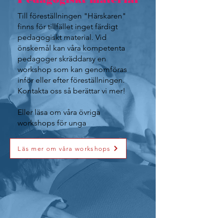
Till föreställningen "Härskaren"
finns för tillfället inget färdigt
pedagogiskt material. Vid
önskemål kan våra kompetenta
pedagoger skräddarsy en
workshop som kan genomföras
inför eller efter föreställningen.
Kontakta oss så berättar vi mer!
Eller läsa om våra övriga
workshops för unga
Läs mer om våra workshops