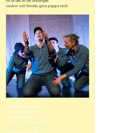
vill ta del av de uråldrigas
visdom och förstås göra pappa stolt.
Tema: Demokrati
Målgrupp: Från 15 år
Speltid: 90 min
Premiär: 10 februari 2023