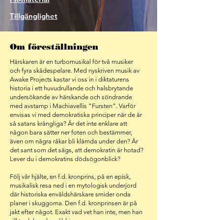
Tillgänglighet
Om föreställningen
Härskaren är en turbomusikal för två musiker
och fyra skådespelare. Med nyskriven musik av
Awake Projects kastar vi oss in i diktaturens
historia i ett huvudrullande och halsbrytande
undersökande av härskande och söndrande
med avstamp i Machiavellis ”Fursten”. Varför
envisas vi med demokratiska principer när de är
så satans krångliga? Är det inte enklare att
någon bara sätter ner foten och bestämmer,
även om några råkar bli klämda under den? Är
det sant som det sägs, att demokratin är hotad?
Lever du i demokratins dödsögonblick?
Följ vår hjälte, en f.d. kronprins, på en episk,
musikalisk resa ned i en mytologisk underjord
där historiska envåldshärskare smider onda
planer i skuggorna. Den f.d. kronprinsen är på
jakt efter något. Exakt vad vet han inte, men han