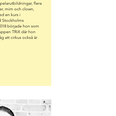
pelarutbildningar, flera
ter, mim och clown,
d en kurs i
d Stockholms
2018 började hon som
uppen TRiX där hon
åg att cirkus också är