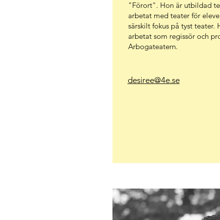
"Förort". Hon är utbildad 
arbetat med teater för eleve
särskilt fokus på tyst teater
arbetat som regissör och p
Arbogateatern.
desiree@4e.se