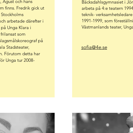
s, Ågust och hans
Bäcksdahlsgymnasiet i Jön
m finns. Fredrik gick ut
arbeta på 4:e teatern 199
 Stockholms
teknik- verksamhetsledar
1991-1999, som föreställn
ch arbetade därefter i
Västmanlands teater, Un
 på Unga Klara i
frilansat som
 slagsmålskoreograf på
la Stadsteater,
sofia@4e.se
rn. Förutom detta har
 för Unga tur 2008-