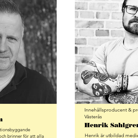
Innehållsproducent & p
Västerås
m
Henrik Sahlgre
ationsbyggande
Henrik är utbildad med
och brinner för att alla