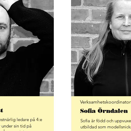
Verksamhetskoordinator 
t
Sofia Örndalen
nstnärlig ledare på 4:e
Sofia är född och uppvuxen
 under sin tid på
utbildad som modellsnick