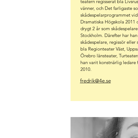
teatern regisserat bla Livsru
vänner, och Det farligaste so
skådespelarprogrammet vid
Dramatiska Högskola 2011 o
drygt 2 år som skådespelare
Stockholm. Därefter har han 
skådespelare, regissör eller
bla Regionteater Väst, Uppsa
Örebro länsteater, Turteate
han varit konstnärlig ledare
2010. ​
fredrik@4e.se