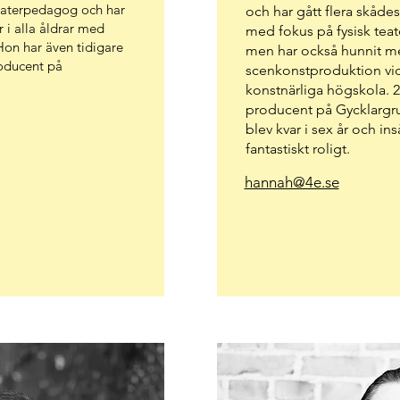
teaterpedagog och har
och har gått flera skådes
r i alla åldrar med
med fokus på fysisk tea
. Hon har även tidigare
men har också hunnit me
roducent på
scenkonstproduktion vi
konstnärliga högskola. 
producent på Gycklargr
blev kvar i sex år och ins
fantastiskt roligt.
hannah@4e.se