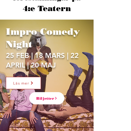
4:e Teatern
Impro Comedy
Night
25 FEB | 18 MARS | 22
APRIL | 20 MAJ
Läs mer
Biljetter