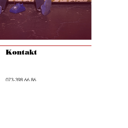
Kontakt
073-398 66 86
073-398 65 04
teatern@4e.se
Hitta hit