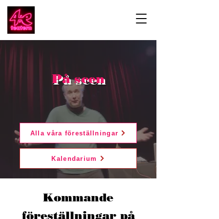
På scen
Alla våra föreställningar
Kalendarium
Kommande
föreställningar
på