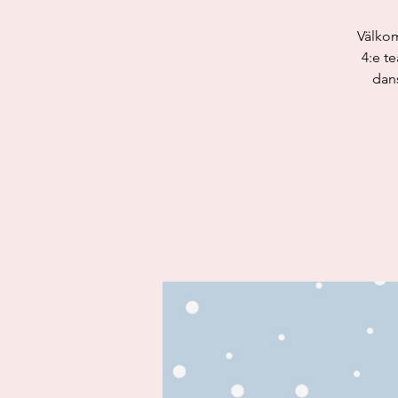
Välkom
4:e t
dans