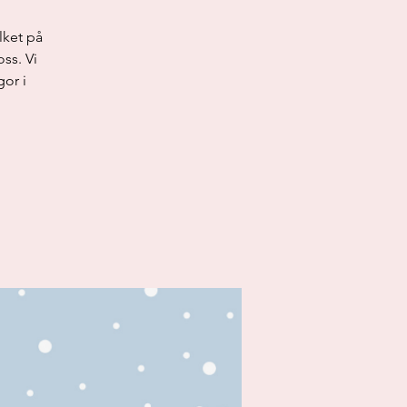
lket på
ss. Vi
gor i