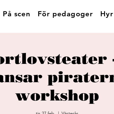
På scen
För pedagoger
Hyr
rtlovsteater 
ansar pirater
workshop
tis 27 feb.
  |  
Västerås