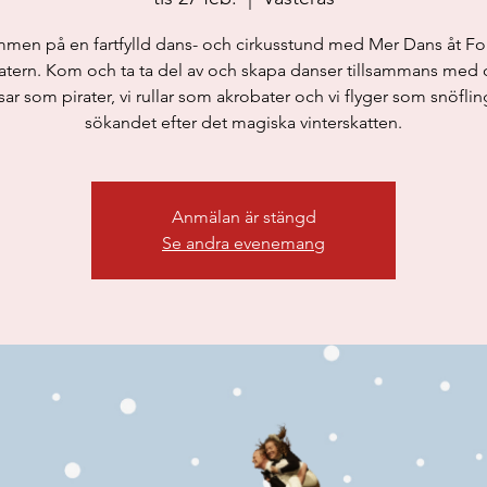
men på en fartfylld dans- och cirkusstund med Mer Dans åt Fo
eatern. Kom och ta ta del av och skapa danser tillsammans med o
ar som pirater, vi rullar som akrobater och vi flyger som snöflin
sökandet efter det magiska vinterskatten.
Anmälan är stängd
Se andra evenemang