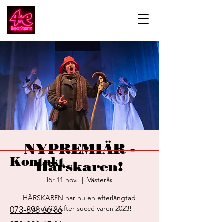
NYPREMIÄR -
Kontakt
Härskaren!
lör 11 nov.
  |  
Västerås
HÄRSKAREN har nu en efterlängtad
nypremiär efter succé våren 2023!
073-398 66 86