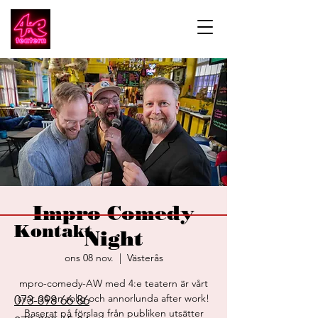
Impro Comedy
Kontakt
Night
ons 08 nov.
  |  
Västerås
mpro-comedy-AW med 4:e teatern är vårt
svar på en rolig och annorlunda after work!
073-398 66 86
Baserat på förslag från publiken utsätter