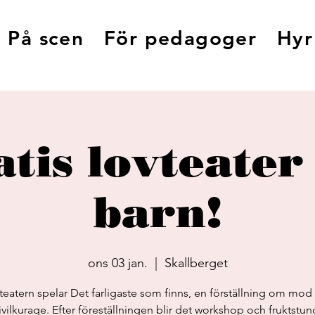
På scen
För pedagoger
Hyr
tis lovteater
barn!
ons 03 jan.
  |  
Skallberget
 teatern spelar Det farligaste som finns, en förställning om mod
ivilkurage. Efter föreställningen blir det workshop och fruktstun