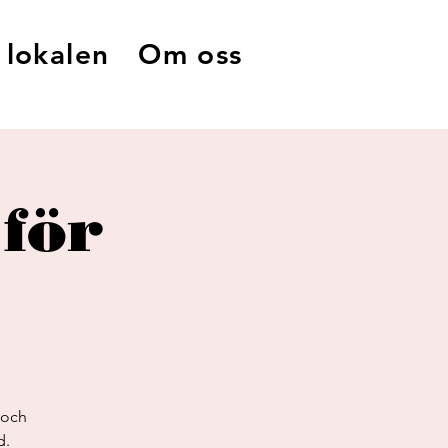
 lokalen
Om oss
 för
 och
d.