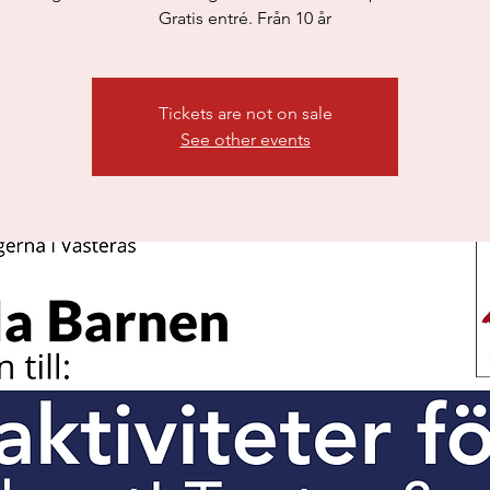
Tickets are not on sale
See other events