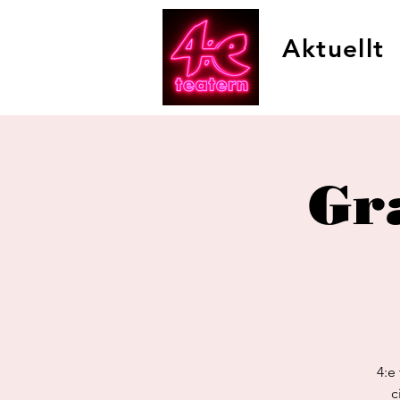
Aktuellt
Gra
4:e
c