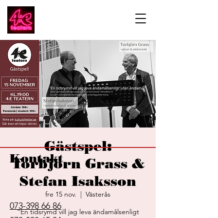
Gästspel:
Kontakt
Torbjörn Grass &
Stefan Isaksson
fre 15 nov.
  |  
Västerås
073-398 66 86
“En tidsrymd vill jag leva ändamålsenligt