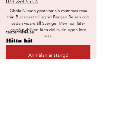
073-398 65 04
Gisela Nilsson gestaltar sin mammas resa
från Budapest till lägret Bergen Belsen och
sedan vidare till Sverige. Men hon låter
också publiken få ta del av sin egen inre
teatern@4e.se
resa.
Hitta hit
Anmälan är stängd
Se andra evenemang
Sintervägen 4, 721 30
Västerås
Håll dig uppdaterad
Tid och plats
Gå med i vårt nyhetsbrev och var först
med att få information om nya
28 sep. 2024 15:00 – 17:30
föreställningar, biljetter och vad som
Västerås, Sintervägen 4, 721 30 Västerås,
händer på teatern!
Sverige
Gå med!
Om evenemanget