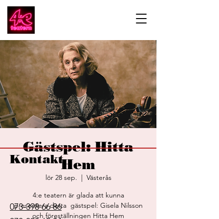
Gästspel: Hitta
Kontakt
Hem
lör 28 sep.
  |  
Västerås
4:e teatern är glada att kunna
presentera detta gästspel: Gisela Nilsson
073-398 66 86
och föreställningen Hitta Hem