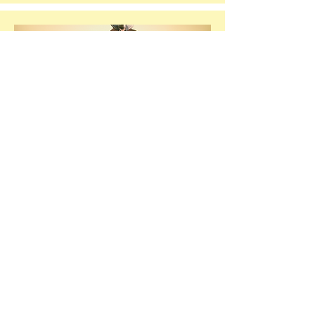
Från 15 år
Impro Comedy Night
En rolig och annorlunda show!
Baserat på förslag från publiken
skapar våra improskådespelare
improviserad humor och sketcher.