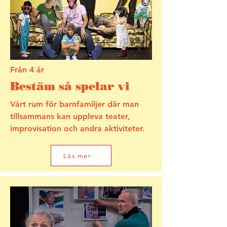
Från 4 år
Bestäm så spelar vi
Vårt rum för barnfamiljer där man
tillsammans kan uppleva teater,
improvisation och andra aktiviteter.
Läs mer