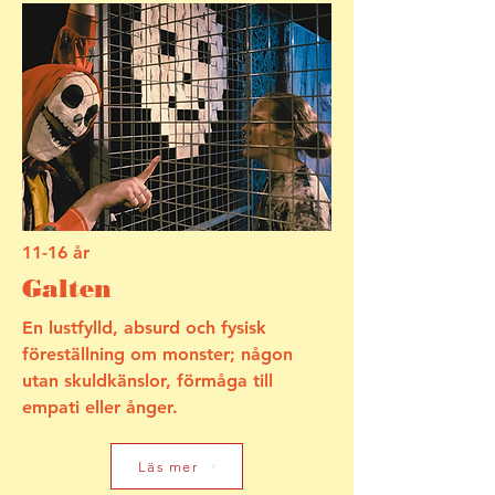
11-16 år
Galten
En lustfylld, absurd och fysisk
föreställning om monster; någon
utan skuldkänslor, förmåga till
empati eller ånger.
Läs mer