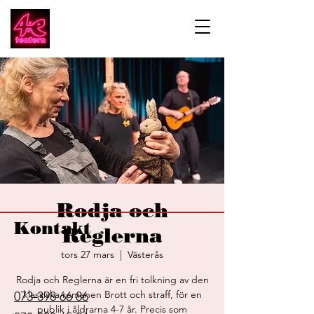
Rodja och
Kontakt
Reglerna
tors 27 mars
  |  
Västerås
Rodja och Reglerna är en fri tolkning av den
klassiska romanen Brott och straff, för en
073-398 66 86
publik i åldrarna 4-7 år. Precis som