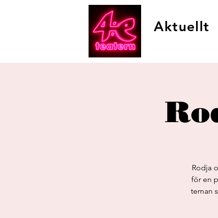
Aktuellt
Ro
Rodja o
för en 
teman so