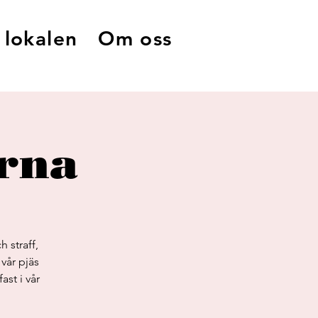
 lokalen
Om oss
rna
 straff,
vår pjäs
st i vår