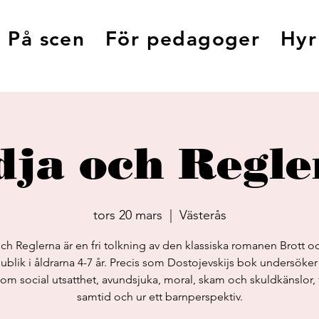
På scen
För pedagoger
Hyr
dja och Regle
tors 20 mars
  |  
Västerås
ch Reglerna är en fri tolkning av den klassiska romanen Brott och
publik i åldrarna 4-7 år. Precis som Dostojevskijs bok undersöker 
m social utsatthet, avundsjuka, moral, skam och skuldkänslor, fa
samtid och ur ett barnperspektiv.